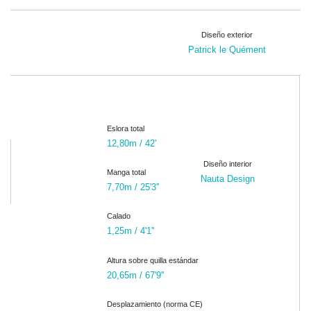
Diseño exterior
Patrick le Quément
Eslora total
12,80m / 42'
Diseño interior
Manga total
Nauta Design
7,70m / 25'3''
Calado
1,25m / 4'1''
Altura sobre quilla estándar
20,65m / 67'9''
Desplazamiento (norma CE)