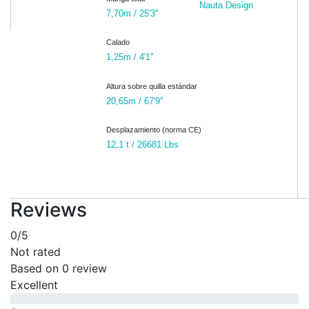
Nauta Design
7,70m / 25'3''
Calado
1,25m / 4'1''
Altura sobre quilla estándar
20,65m / 67'9''
Desplazamiento (norma CE)
12,1 t / 26681 Lbs
Reviews
0
/5
Not rated
Based on
0 review
Excellent