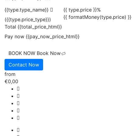
{{type.type_name}}
{{ type.price }}%
{{ formatMoney(type.price) }}
({{type.price_type}})
Total
{{total_price_html}}
Pay now
{{pay_now_price_html}}
BOOK NOW
Book Now
Contact Now
from
€0,00